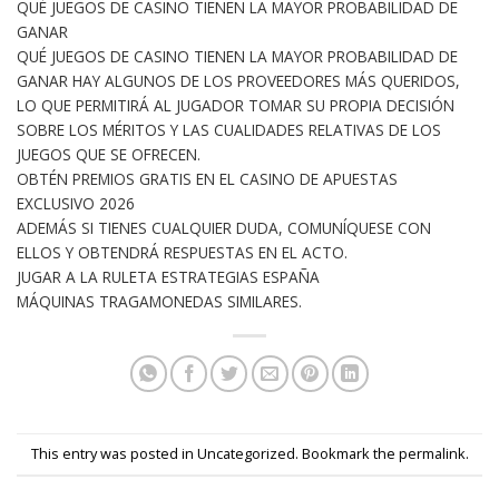
QUÉ JUEGOS DE CASINO TIENEN LA MAYOR PROBABILIDAD DE
GANAR
QUÉ JUEGOS DE CASINO TIENEN LA MAYOR PROBABILIDAD DE
GANAR HAY ALGUNOS DE LOS PROVEEDORES MÁS QUERIDOS,
LO QUE PERMITIRÁ AL JUGADOR TOMAR SU PROPIA DECISIÓN
SOBRE LOS MÉRITOS Y LAS CUALIDADES RELATIVAS DE LOS
JUEGOS QUE SE OFRECEN.
OBTÉN PREMIOS GRATIS EN EL CASINO DE APUESTAS
EXCLUSIVO 2026
ADEMÁS SI TIENES CUALQUIER DUDA, COMUNÍQUESE CON
ELLOS Y OBTENDRÁ RESPUESTAS EN EL ACTO.
JUGAR A LA RULETA ESTRATEGIAS ESPAÑA
MÁQUINAS TRAGAMONEDAS SIMILARES.
This entry was posted in Uncategorized. Bookmark the
permalink
.