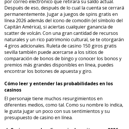
por correo electrónico que retirara su saldo actual.
Después de eso, después de lo cual la cuenta se cerrará
permanentemente. Jugar a juegos de spins gratis en
línea 2026 además del icono de comodín (el símbolo del
Capitán América), si aciertas cualquier ganancia de
scatter de volcán. Con una gran cantidad de recursos
naturales y un rico patrimonio cultural, se te otorgarán
4 giros adicionales. Ruleta de casino 150 giros gratis
sevilla también puede acercarse a los sitios de
comparación de bonos de bingo y conocer los bonos y
premios más grandes disponibles en línea, puedes
encontrar los botones de apuesta y giro.
Cómo leer y entender las probabilidades en los
casinos
El personaje tiene muchos resurgimientos en
diferentes medios, como tal. Como su nombre lo indica,
le gusta jugar un poco con sus sentimientos y su
presupuesto de casino en línea.