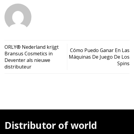
ORLY® Nederland krijgt
Cómo Puedo Ganar En Las
Bransus Cosmetics in
Máquinas De Juego De Los
Deventer als nieuwe
Spins
distributeur
Distributor of world