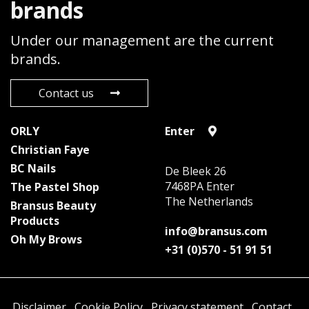
brands
Under our management are the current
brands.
Contact us
ORLY
Enter
Christian Faye
BC Nails
De Bleek 26
7468PA Enter
The Pastel Shop
The Netherlands
Bransus Beauty
Products
info@bransus.com
Oh My Brows
+31 (0)570 - 51 91 51
Disclaimer
Cookie Policy
Privacy statement
Contact